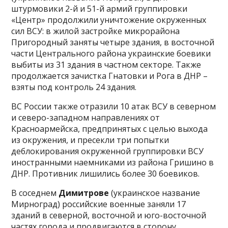
штурмовики 2-й и 51-й армий группировки
«Центр» продолжили уничтожение окруженных
сил ВСУ: в жилой застройке микрорайона
Пригородный заняты четыре здания, в восточной
части Центрального района украинские боевики
выбиты из 31 здания в частном секторе. Также
продолжается зачистка Гнатовки и Рога в ДНР –
взяты под контроль 24 здания.
ВС России также отразили 10 атак ВСУ в северном
и северо-западном направлениях от
Красноармейска, предпринятых с целью выхода
из окружения, и пресекли три попытки
деблокирования окруженной группировки ВСУ
иностранными наемниками из района Гришино в
ДНР. Противник лишились более 30 боевиков.
В соседнем
Димитрове
(украинское название
Мирноград) российские военные заняли 17
зданий в северной, восточной и юго-восточной
частях города и продвигаются в сторону