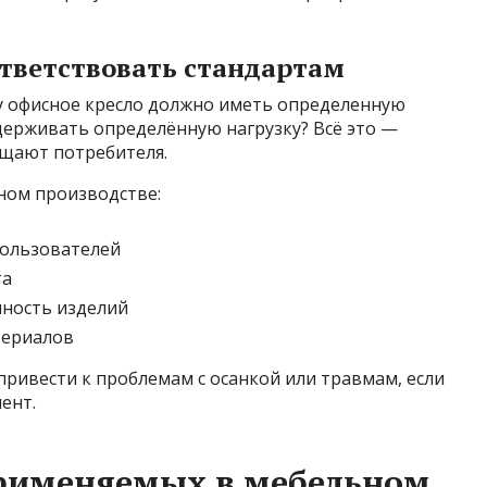
ответствовать стандартам
у офисное кресло должно иметь определенную
ерживать определённую нагрузку? Всё это —
ищают потребителя.
ном производстве:
пользователей
та
чность изделий
териалов
ривести к проблемам с осанкой или травмам, если
ент.
применяемых в мебельном