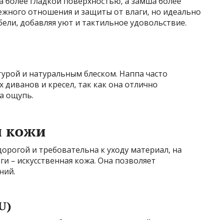
ка более гладкой поверхностью, а замша более
режного отношения и защиты от влаги, но идеально
ели, добавляя уют и тактильное удовольствие.
стурой и натуральным блеском. Наппа часто
 диванов и кресел, так как она отлично
а ощупь.
й кожи
дорогой и требовательна к уходу материал, на
и – искусственная кожа. Она позволяет
ний.
U)