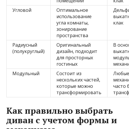
помещений
клак
Угловой
Оптимальное
Дельф
использование
выкатн
угла комнаты,
клак
зонирование
пространства
Радиусный
Оригинальный
В осн
(полукруглый)
дизайн, подходит
выкат
для просторных
модул
гостиных
механ
Модульный
Состоит из
Любы
нескольких частей,
механ
которые можно
часто 
трансформировать
транс
Как правильно выбрать
диван с учетом формы и