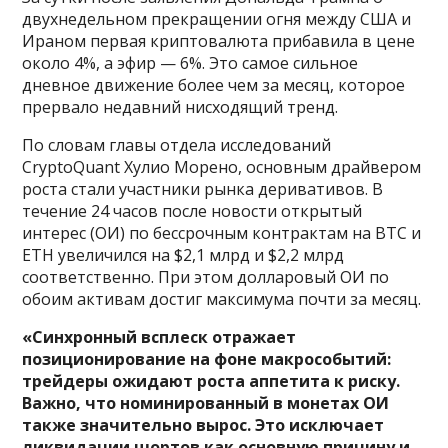
двухнедельном прекращении огня между США и
Ираном первая криптовалюта прибавила в цене
около 4%, а эфир — 6%. Это самое сильное
дневное движение более чем за месяц, которое
прервало недавний нисходящий тренд.
По словам главы отдела исследований
CryptoQuant Хулио Морено, основным драйвером
роста стали участники рынка деривативов. В
течение 24 часов после новости открытый
интерес (ОИ) по бессрочным контрактам на BTC и
ETH увеличился на $2,1 млрд и $2,2 млрд
соответственно. При этом долларовый ОИ по
обоим активам достиг максимума почти за месяц.
«Синхронный всплеск отражает
позиционирование на фоне макрособытий:
трейдеры ожидают роста аппетита к риску.
Важно, что номинированный в монетах ОИ
также значительно вырос. Это исключает
ликвидации шортов как основную причину и