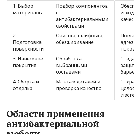
1. Выбор
Подбор компонентов
Обес
материалов
с
исхо
антибактериальными
качес
свойствами
2.
Очистка, шлифовка,
Повы
Подготовка
обезжиривание
адге
поверхности
покр
3. Нанесение
Обработка
Созд
покрытия
выбранными
защи
составами
барь
4. Сборка и
Монтаж деталей и
Сохр
отделка
проверка качества
цело
и эст
Области применения
антибактериальной
мебели