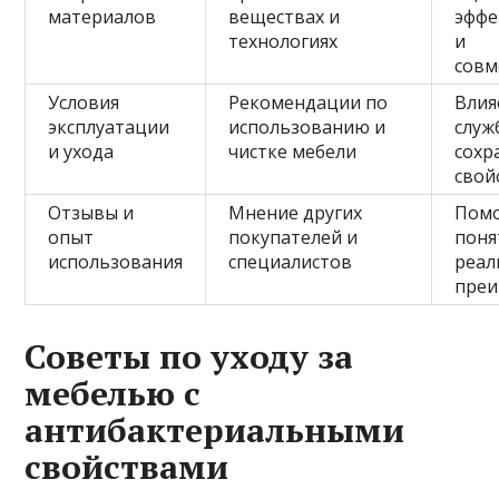
материалов
веществах и
эффе
технологиях
и
совм
Условия
Рекомендации по
Влия
эксплуатации
использованию и
служ
и ухода
чистке мебели
сохр
свой
Отзывы и
Мнение других
Помо
опыт
покупателей и
поня
использования
специалистов
реал
преи
Советы по уходу за
мебелью с
антибактериальными
свойствами