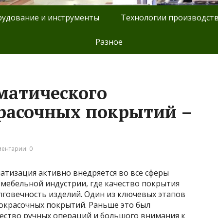
удование и инструменты
Технологии производст
Разное
матического
расочных покрытий –
ентарии: 0
атизация активно внедряется во все сферы
 мебельной индустрии, где качество покрытия
лговечность изделий. Один из ключевых этапов
окрасочных покрытий. Раньше это был
ество ручных операций и большого внимания к