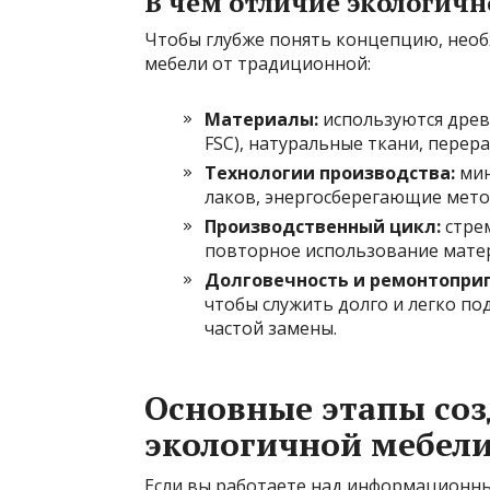
В чем отличие экологичн
Чтобы глубже понять концепцию, нео
мебели от традиционной:
Материалы:
используются древ
FSC), натуральные ткани, перер
Технологии производства:
мин
лаков, энергосберегающие мето
Производственный цикл:
стрем
повторное использование мате
Долговечность и ремонтоприг
чтобы служить долго и легко по
частой замены.
Основные этапы со
экологичной мебели
Если вы работаете над информационн