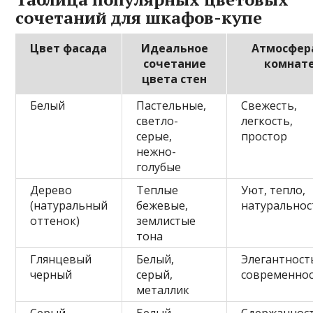
сочетаний для шкафов-купе
Цвет фасада
Идеальное
Атмосфер
сочетание
комнат
цвета стен
Белый
Пастельные,
Свежесть,
светло-
легкость,
серые,
простор
нежно-
голубые
Дерево
Теплые
Уют, тепло,
(натуральный
бежевые,
натуральнос
оттенок)
землистые
тона
Глянцевый
Белый,
Элегантност
черный
серый,
современно
металлик