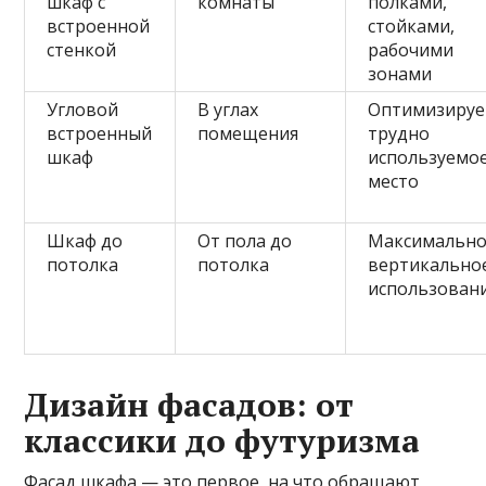
шкаф с
комнаты
полками,
встроенной
стойками,
стенкой
рабочими
зонами
Угловой
В углах
Оптимизируе
встроенный
помещения
трудно
шкаф
используемо
место
Шкаф до
От пола до
Максимальн
потолка
потолка
вертикально
использован
Дизайн фасадов: от
классики до футуризма
Фасад шкафа — это первое, на что обращают