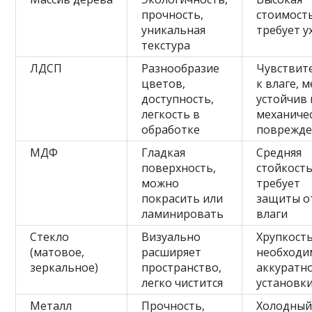
прочность,
стоимость
уникальная
требует у
текстура
ЛДСП
Разнообразие
Чувствит
цветов,
к влаге, 
доступность,
устойчив 
легкость в
механиче
обработке
поврежд
МДФ
Гладкая
Средняя
поверхность,
стойкость
можно
требует
покрасить или
защиты о
ламинировать
влаги
Стекло
Визуально
Хрупкость
(матовое,
расширяет
необходи
зеркальное)
пространство,
аккуратн
легко чистится
установк
Металл
Прочность,
Холодны