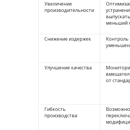
Увеличение
Оптимизац
производительности
устранени
выпускать
меньший 
Снижение издержек
Контроль 
уменьшени
Улучшение качества
Монитори
вмешатель
от станда
Гибкость
Возможно
производства
переключа
модифици