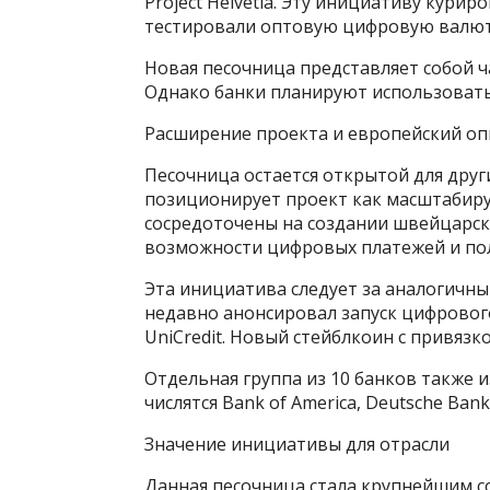
Project Helvetia. Эту инициативу кур
тестировали оптовую цифровую валюту
Новая песочница представляет собой ч
Однако банки планируют использоват
Расширение проекта и европейский о
Песочница остается открытой для друг
позиционирует проект как масштабиру
сосредоточены на создании швейцарск
возможности цифровых платежей и пол
Эта инициатива следует за аналогичны
недавно анонсировал запуск цифрового а
UniCredit. Новый стейблкоин с привязк
Отдельная группа из 10 банков также и
числятся Bank of America, Deutsche Bank
Значение инициативы для отрасли
Данная песочница стала крупнейшим с