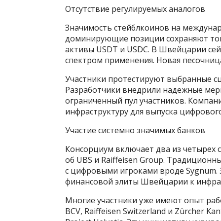
Отсутствие регулируемых аналогов
Значимость стейблкоинов на междунар
доминирующие позиции сохраняют токе
активы USDT и USDC. В Швейцарии сей
спектром применения. Новая песочница
Участники протестируют выбранные сц
Разработчики внедрили надежные мер
ограниченный пул участников. Компани
инфраструктуру для выпуска цифрового
Участие системно значимых банков
Консорциум включает два из четырех 
об UBS и Raiffeisen Group. Традицион
с цифровыми игроками вроде Sygnum. 
финансовой элиты Швейцарии к инфрас
Многие участники уже имеют опыт раб
BCV, Raiffeisen Switzerland и Zürcher 