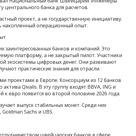
ировал Национальный банк Швейцарии. Инженеры
 центрального банка для расчетов.
астный проект, а не государственную инициативу.
ь накопленный операционный опыт.
пыт
их заинтересованных банков и компаний. Это
емую платформу, а не закрытый пилот. Участники
ой экосистемы цифровых денег. Они развивают
учают практические знания для отрасли.
ми проектами в Европе. Консорциум из 12 банков
ктива Qivalis. В эту группу входят BBVA, ING и
ой к евро появится во второй половине 2026 года.
зучает выпуск стабильных монет. Среди них
, Goldman Sachs и UBS.
отрудничеством швейцарских банков в сфере