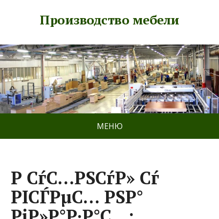
Производство мебели
МЕНЮ
Р СѓС…РЅСѓР» Сѓ
РІСЃРµС… РЅР°
РіР»Р°Р·Р°С…: