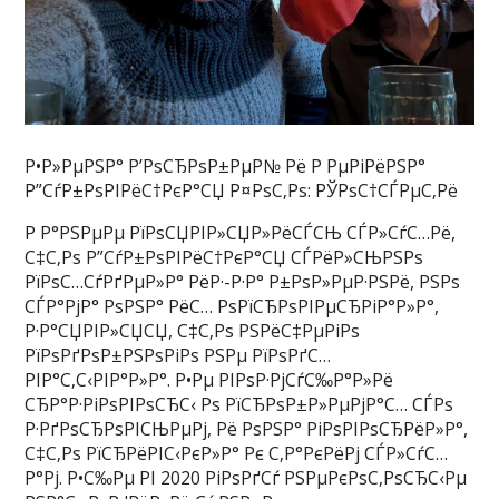
Р•Р»РµРЅР° Р’РѕСЂРѕР±РµР№ Рё Р РµРіРёРЅР°
Р”СѓР±РѕРІРёС†РєР°СЏ Р¤РѕС‚Рѕ: РЎРѕС†СЃРµС‚Рё
Р Р°РЅРµРµ РїРѕСЏРІР»СЏР»РёСЃСЊ СЃР»СѓС…Рё,
С‡С‚Рѕ Р”СѓР±РѕРІРёС†РєР°СЏ СЃРёР»СЊРЅРѕ
РїРѕС…СѓРґРµР»Р° РёР·-Р·Р° Р±РѕР»РµР·РЅРё, РЅРѕ
СЃР°РјР° РѕРЅР° РёС… РѕРїСЂРѕРІРµСЂРіР°Р»Р°,
Р·Р°СЏРІР»СЏСЏ, С‡С‚Рѕ РЅРёС‡РµРіРѕ
РїРѕРґРѕР±РЅРѕРіРѕ РЅРµ РїРѕРґС…
РІР°С‚С‹РІР°Р»Р°. Р•Рµ РІРѕР·РјСѓС‰Р°Р»Рё
СЂР°Р·РіРѕРІРѕСЂС‹ Рѕ РїСЂРѕР±Р»РµРјР°С… СЃРѕ
Р·РґРѕСЂРѕРІСЊРµРј, Рё РѕРЅР° РіРѕРІРѕСЂРёР»Р°,
С‡С‚Рѕ РїСЂРёРІС‹РєР»Р° Рє С‚Р°РєРёРј СЃР»СѓС…
Р°Рј. Р•С‰Рµ РІ 2020 РіРѕРґСѓ РЅРµРєРѕС‚РѕСЂС‹Рµ