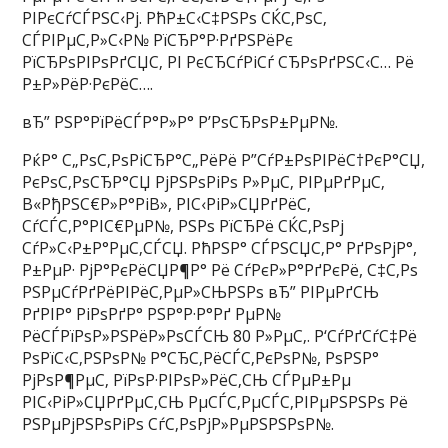
РІРєСѓСЃРЅС‹Рј. РћР±С‹С‡РЅРѕ СЌС‚РѕС‚
СЃРІРµС‚Р»С‹Р№ РїСЂР°Р·РґРЅРёРє
РїСЂРѕРІРѕРґСЏС‚ РІ РєСЂСѓРіСѓ СЂРѕРґРЅС‹С… Рё
Р±Р»РёР·РєРёС….
вЂ” РЅР°РїРёСЃР°Р»Р° Р’РѕСЂРѕР±РµР№.
РќР° С„РѕС‚РѕРіСЂР°С„РёРё Р”СѓР±РѕРІРёС†РєР°СЏ,
РєРѕС‚РѕСЂР°СЏ РјРЅРѕРіРѕ Р»РµС‚ РІРµРґРµС‚
В«РђРЅС€Р»Р°РіВ», РІС‹РіР»СЏРґРёС‚
СѓСЃС‚Р°РІС€РµР№, РЅРѕ РїСЂРё СЌС‚РѕРј
СѓР»С‹Р±Р°РµС‚СЃСЏ. РћРЅР° СЃРЅСЏС‚Р° РґРѕРјР°,
Р±РµР· РјР°РєРёСЏР¶Р° Рё СѓРєР»Р°РґРєРё, С‡С‚Рѕ
РЅРµСѓРґРёРІРёС‚РµР»СЊРЅРѕ вЂ” РІРµРґСЊ
РґРІР° РіРѕРґР° РЅР°Р·Р°Рґ РµР№
РёСЃРїРѕР»РЅРёР»РѕСЃСЊ 80 Р»РµС‚. Р‘СѓРґСѓС‡Рё
РѕРїС‹С‚РЅРѕР№ Р°СЂС‚РёСЃС‚РєРѕР№, РѕРЅР°
РјРѕР¶РµС‚ РїРѕР·РІРѕР»РёС‚СЊ СЃРµР±Рµ
РІС‹РіР»СЏРґРµС‚СЊ РµСЃС‚РµСЃС‚РІРµРЅРЅРѕ Рё
РЅРµРјРЅРѕРіРѕ СѓС‚РѕРјР»РµРЅРЅРѕР№.