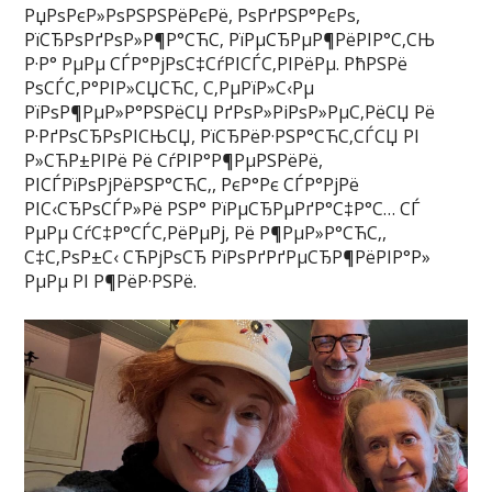
РџРѕРєР»РѕРЅРЅРёРєРё, РѕРґРЅР°РєРѕ,
РїСЂРѕРґРѕР»Р¶Р°СЋС‚ РїРµСЂРµР¶РёРІР°С‚СЊ
Р·Р° РµРµ СЃР°РјРѕС‡СѓРІСЃС‚РІРёРµ. РћРЅРё
РѕСЃС‚Р°РІР»СЏСЋС‚ С‚РµРїР»С‹Рµ
РїРѕР¶РµР»Р°РЅРёСЏ РґРѕР»РіРѕР»РµС‚РёСЏ Рё
Р·РґРѕСЂРѕРІСЊСЏ, РїСЂРёР·РЅР°СЋС‚СЃСЏ РІ
Р»СЋР±РІРё Рё СѓРІР°Р¶РµРЅРёРё,
РІСЃРїРѕРјРёРЅР°СЋС‚, РєР°Рє СЃР°РјРё
РІС‹СЂРѕСЃР»Рё РЅР° РїРµСЂРµРґР°С‡Р°С… СЃ
РµРµ СѓС‡Р°СЃС‚РёРµРј, Рё Р¶РµР»Р°СЋС‚,
С‡С‚РѕР±С‹ СЋРјРѕСЂ РїРѕРґРґРµСЂР¶РёРІР°Р»
РµРµ РІ Р¶РёР·РЅРё.