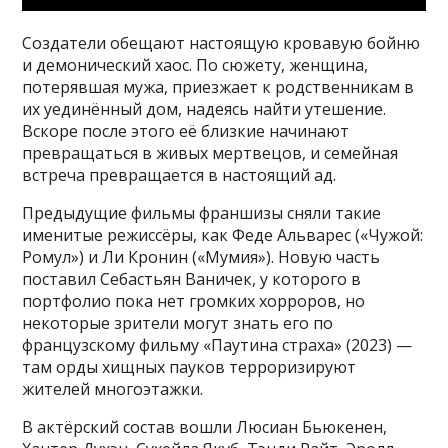
Создатели обещают настоящую кровавую бойню
и демонический хаос. По сюжету, женщина,
потерявшая мужа, приезжает к родственникам в
их уединённый дом, надеясь найти утешение.
Вскоре после этого её близкие начинают
превращаться в живых мертвецов, и семейная
встреча превращается в настоящий ад.
Предыдущие фильмы франшизы сняли такие
именитые режиссёры, как Феде Альварес («Чужой:
Ромул») и Ли Кронин («Мумия»). Новую часть
поставил Себастьян Ваничек, у которого в
портфолио пока нет громких хорроров, но
некоторые зрители могут знать его по
французскому фильму «Паутина страха» (2023) —
там орды хищных пауков терроризируют
жителей многоэтажки.
В актёрский состав вошли Люсиан Бьюкенен,