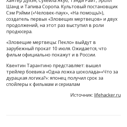
Хантер Духэн, Сухейла Якуб, Тэнди Райт, Эролл
Шанд и Тапива Соропа. Культовый постановщик
Сэм Рэйми («Человек‑паук», «На помощь!»),
создатель первых «Зловещих мертвецов» и двух
продолжений, на этот раз выступил в роли
продюсера.
«Зловещие мертвецы: Пекло» выйдут в
зарубежный прокат 10 июля. Ожидается, что
фильм официально покажут и в России.
Квентин Тарантино представляет: вышел
трейлер боевика «Одна ложка шоколада»«Что за
дурацкая логика?»: японец получил срок за
спойлеры к фильмам и сериалам
Источник:
lifehacker.ru