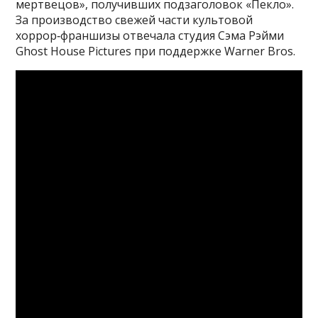
мертвецов», получивших подзаголовок «Пекло».
За производство свежей части культовой
хоррор‑франшизы отвечала студия Сэма Рэйми
Ghost House Pictures при поддержке Warner Bros.