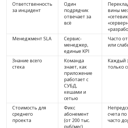
Ответственность
Один
Перекла
за инцидент
подрядчик
вины ме
отвечает за
«сетевик
всё
«сервер
«разраб
Менеджмент SLA
Сервис-
Часто от
менеджер,
или сла
единые KPI
Знание всего
Команда
Каждый 
стека
знает, как
только с
приложение
работает с
СУБД,
кешами и
сетью
Стоимость для
Фикс
Непредс
среднего
абонемент
счета по
проекта
(от 200 тыс.
часто д
руб/мес)