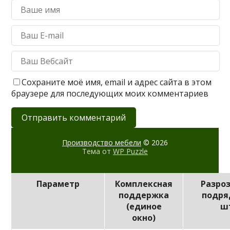
Сохраните моё имя, email и адрес сайта в этом
браузере для последующих моих комментариев
Производство мебели
© 2026
Тема от
WP Puzzle
Параметр
Комплексная
Разро
поддержка
подря
(единое
ш
окно)