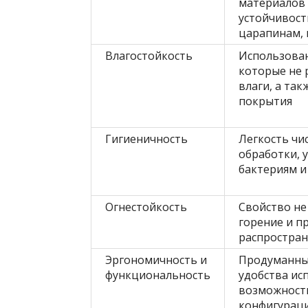
материалов 
устойчивост
царапинам,
Влагостойкость
Использова
которые не 
влаги, а та
покрытия
Гигиеничность
Легкость чи
обработки, 
бактериям и
Огнестойкость
Свойство н
горение и п
распростран
Эргономичность и
Продуманны
функциональность
удобства ис
возможност
конфигурац