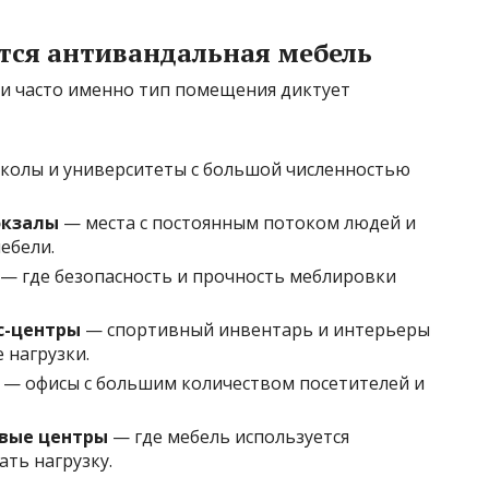
ется антивандальная мебель
 и часто именно тип помещения диктует
олы и университеты с большой численностью
окзалы
— места с постоянным потоком людей и
ебели.
— где безопасность и прочность меблировки
с-центры
— спортивный инвентарь и интерьеры
 нагрузки.
— офисы с большим количеством посетителей и
овые центры
— где мебель используется
ть нагрузку.