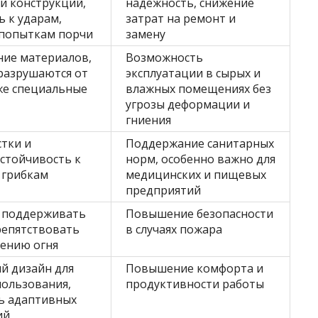
и конструкций,
надежность, снижение
ь к ударам,
затрат на ремонт и
 попыткам порчи
замену
ние материалов,
Возможность
разрушаются от
эксплуатации в сырых и
кже специальные
влажных помещениях без
угрозы деформации и
гниения
стки и
Поддержание санитарных
устойчивость к
норм, особенно важно для
 грибкам
медицинских и пищевых
предприятий
е поддерживать
Повышение безопасности
репятствовать
в случаях пожара
ению огня
й дизайн для
Повышение комфорта и
пользования,
продуктивности работы
ь адаптивных
ий