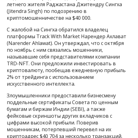
летнего жителя Раджастана Джитендру Сингха
(Jitendra Singh) по подозрению в
криптомошенничестве на $40 000.
С жалобой на Сингха обратился владелец
платформы Track With Market Нарендер Ахлават
(Narender Ahlawat). Он утверждал, что с октября
по ноябрь с ним связались мошенники,
называвшие себя представителями компании
TRD-NFT. Они предложили инвестировать в
криптовалюту, пообещав ежедневную прибыль
2% от трейдинга с использованием
искусственного интеллекта.
Злоумышленники предоставили бизнесмену
поддельные сертификаты Совета по ценным
бумагам и биржам Индии (SEBI), а также
фейковые скриншоты других вкладчиков с
цифрами высокой прибыли. Поверив
мошенникам, потерпевший перевел на их
криптоадрес $40 704 за несколько транзакций.