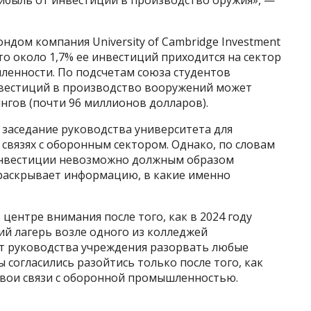
рибыль от инвестиций в производство оружия», —
ндом компания University of Cambridge Investment
то около 1,7% ее инвестиций приходится на сектор
енности. По подсчетам союза студентов
инвестиций в производство вооружений может
нгов (почти 96 миллионов долларов).
я заседание руководства университета для
 связях с оборонным сектором. Однако, по словам
инвестиции невозможно должным образом
 раскрывает информацию, в какие именно
 центре внимания после того, как в 2024 году
ий лагерь возле одного из колледжей
от руководства учреждения разорвать любые
 согласились разойтись только после того, как
вои связи с оборонной промышленностью.