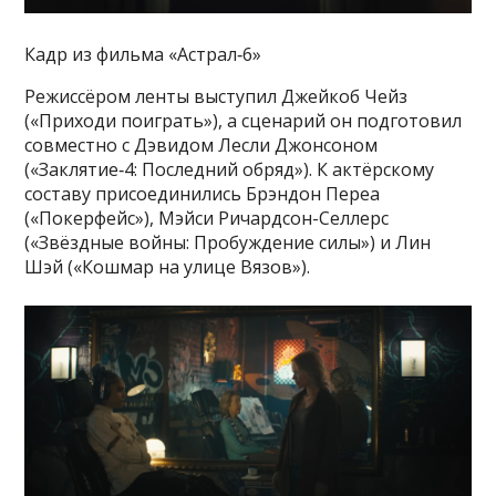
Кадр из фильма «Астрал‑6»
Режиссёром ленты выступил Джейкоб Чейз
(«Приходи поиграть»), а сценарий он подготовил
совместно с Дэвидом Лесли Джонсоном
(«Заклятие‑4: Последний обряд»). К актёрскому
составу присоединились Брэндон Переа
(«Покерфейс»), Мэйси Ричардсон-Селлерс
(«Звёздные войны: Пробуждение силы») и Лин
Шэй («Кошмар на улице Вязов»).