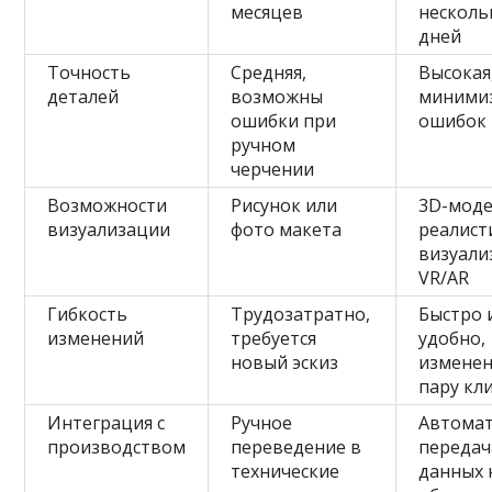
месяцев
несколь
дней
Точность
Средняя,
Высокая
деталей
возможны
миними
ошибки при
ошибок
ручном
черчении
Возможности
Рисунок или
3D-моде
визуализации
фото макета
реалист
визуали
VR/AR
Гибкость
Трудозатратно,
Быстро 
изменений
требуется
удобно,
новый эскиз
изменен
пару кл
Интеграция с
Ручное
Автомат
производством
переведение в
передач
технические
данных 