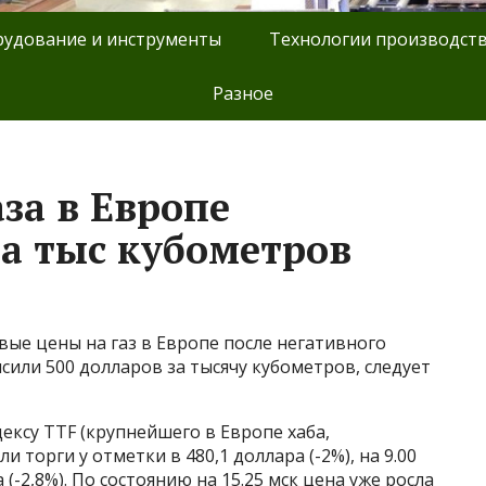
удование и инструменты
Технологии производст
Разное
за в Европе
за тыс кубометров
ые цены на газ в Европе после негативного
или 500 долларов за тысячу кубометров, следует
ксу TTF (крупнейшего в Европе хаба,
орги у отметки в 480,1 доллара (-2%), на 9​​​.00
 (-2,8%). По состоянию на 15.25 мск цена уже росла