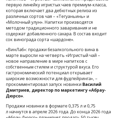
первую линейку игристых чаев премиум-класса,
которая включает два дебютных релиза из
различных сортов чая – «Тегуаньинь» и
«Молочный улун». Напитки производятся
методом традиционного заваривания и не
содержат добавленного сахара. В состав входит
сок винограда сорта «шардоне».
«ВинЛаб»: продажи безалкогольного вина в
марте выросли на четверть «Игристый чай –
новое направление в мире напитков с
собственным стилем и структурой вкуса. Его
гастрономический потенциал открывает
широкие возможности для фудпейринга», –
прокомментировал запуск новинки
В
асилий
Дмитриев, директор по маркетингу «Абрау-
Дюрсо»
.
Продажи новинки в формате 0,375 л и 0,75
л начнутся в апреле 2026 года. До конца 2026 года
«Абрау-Дюрсо» планирует продать 50 тысяч